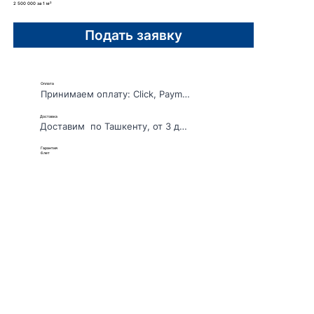
2 500 000 за 1 м²
Подать заявку
Оплата
Принимаем оплату: Click, Payme 
или перечеслиние по договору
Доставка
Доставим  по Ташкенту, от 3 до 
7 дней
Гарантия
6 лет
_