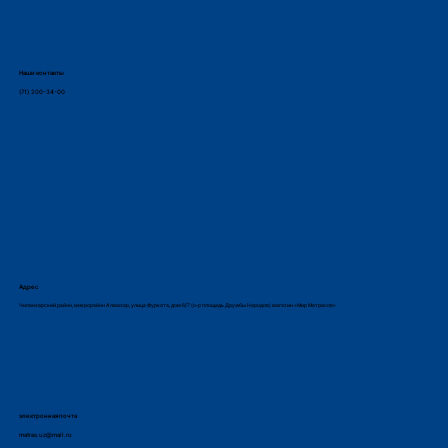
Наши контакты
(71) 200-34-00
Адрес
Чиланзарский район, микрорайон Алмазар, улица Фурката, дом 6/7 (о-р площадь Дружбы Народов) магазин «Мир Матрасов»
электронная почта
matras.uz@mail.ru