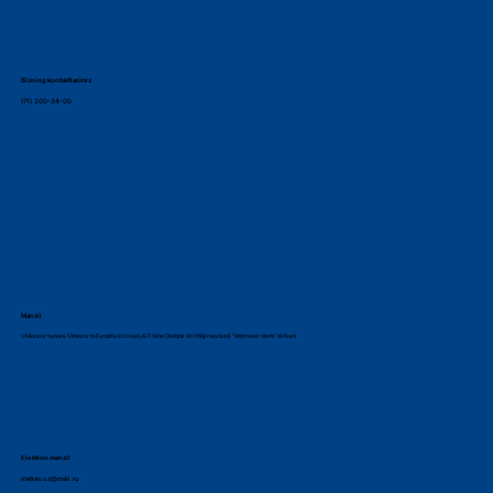
Bizning kontaktlarimiz
(71) 200-34-00
Manzil
Chilonzor tumani, Olmazor m.Furqata ko‘chasi, 6/7-bino (Xalqlar do‘stligi maydoni) “Matraslar olami” do‘koni
Elektron manzil
matras.uz@mail.ru