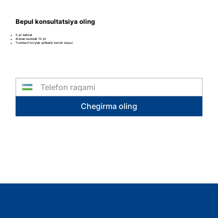
Bepul konsultatsiya oling
5 yil kafolat
Xizmat muddati 10 yil
Toshkent bo'ylab yetkazib berish bepul
Chegirma oling