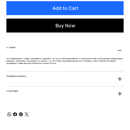
Add to Cart
Buy Now
О ТОВАРЕ
Это информация о товаре. Расскажите подробно, что он из себя представляет, и перечислите всю необходимую информацию:
размеры, материалы, инструкции по уходу и т. д. Это также хорошая возможность сообщить, в чем особенность вашей
продукции и какую выгоду покупатели получат в итоге.
ПОЛИТИКА ВОЗВРАТА
О ДОСТАВКЕ